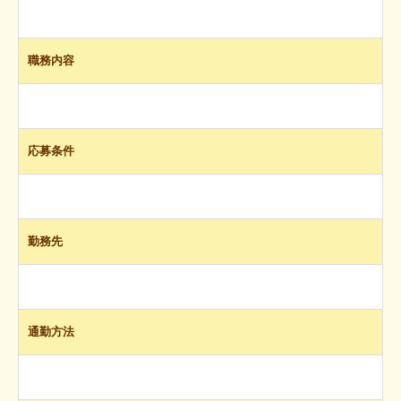
給食室から
地域子育て支援活動
職務内容
園児募集
お問合せ
応募条件
ボランティア予約フォーム
見学予約フォーム
勤務先
特別教育（外部講師）
採用情報（保育教諭）
アルバム（2026年度前期）
通勤方法