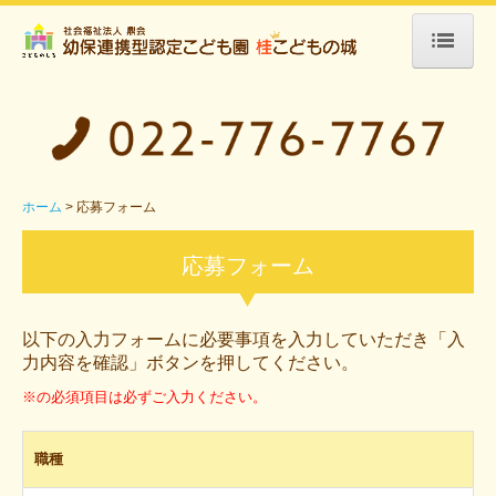
ホーム
園の紹介
入園について
ホーム
応募フォーム
情報開示
応募フォーム
交通案内
あそびの様子
以下の入力フォームに必要事項を入力していただき「入
力内容を確認」ボタンを押してください。
園だより
※の必須項目は必ずご入力ください。
こども園案内
職種
年間行事予定